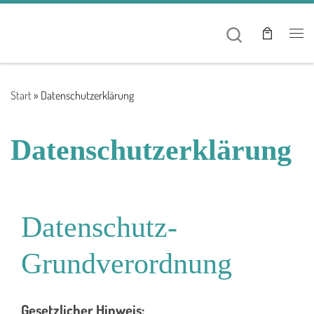
Zum Inhalt springen
Search
Me
Start
»
Datenschutzerklärung
Datenschutzerklärung
Datenschutz-
Grundverordnung
Gesetzlicher Hinweis: